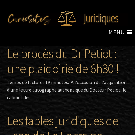
Aller
Aller
à
au
la
contenu
MENU
navigation
Accueil
Le procès du Dr Petiot :
une plaidoirie de 6h30 !
Revue du droit insolite
Temps de lecture : 19 minutes. À l’occasion de l’acquisition
Ouvr
d’une lettre autographe authentique du Docteur Petiot, le
Objets
le
cabinet des…
men
Ouvr
enfa
Livres
le
Les fables juridiques de
men
enfa
À propos