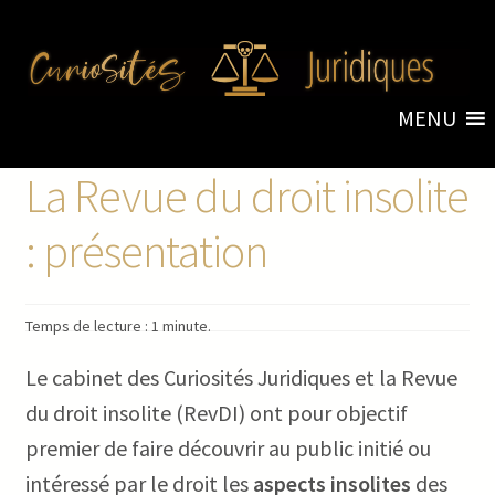
Aller
Aller
à
au
la
contenu
MENU
navigation
Accueil
La Revue du droit insolite
: présentation
Revue du droit insolite
Ouvr
Temps de lecture : 1 minute.
Objets
le
men
Le cabinet des Curiosités Juridiques et la Revue
Ouvr
enfa
du droit insolite (RevDI) ont pour objectif
Livres
le
premier de faire découvrir au public initié ou
men
enfa
intéressé par le droit les
aspects insolites
des
À propos