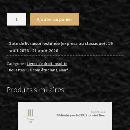
quantité
Ajouter au panier
de
Contre-
annales
Date de livraison estimée (express ou classique) : 19
du
août 2026 - 21 août 2026
droit
public
Catégorie :
Livres de droit insolite
Étiquettes :
Le coin étudiant
,
Neuf
Produits similaires