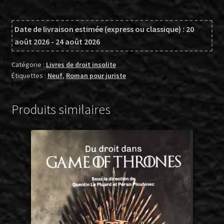
Nouvelles
en
Date de livraison estimée (express ou classique) : 20
trois
août 2026 - 24 août 2026
lignes
Catégorie :
Livres de droit insolite
Étiquettes :
Neuf
,
Roman pour juriste
Produits similaires