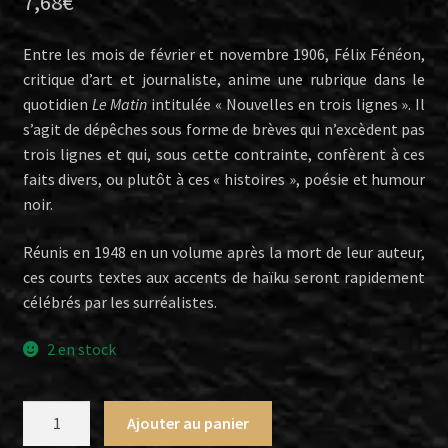
7,68
€
Entre les mois de février et novembre 1906, Félix Fénéon,
critique d’art et journaliste, anime une rubrique dans le
quotidien
Le Matin
intitulée « Nouvelles en trois lignes ». Il
s’agit de dépêches sous forme de brèves qui n’excèdent pas
trois lignes et qui, sous cette contrainte, confèrent à ces
faits divers, ou plutôt à ces « histoires », poésie et humour
noir.
Réunis en 1948 en un volume après la mort de leur auteur,
ces courts textes aux accents de haïku seront rapidement
célébrés par les surréalistes.
2 en stock
quantité
Ajouter au panier
de