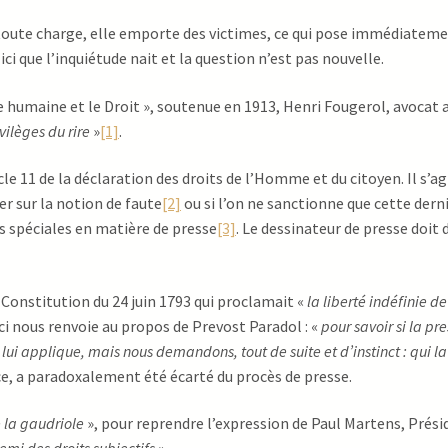
ute charge, elle emporte des victimes, ce qui pose immédiatement
t ici que l’inquiétude nait et la question n’est pas nouvelle.
e humaine et le Droit », soutenue en 1913, Henri Fougerol, avocat au
vilèges du rire
»
[1]
.
le 11 de la déclaration des droits de l’Homme et du citoyen. Il s’agi
er sur la notion de faute
[2]
ou si l’on ne sanctionne que cette derni
ois spéciales en matière de presse
[3]
. Le dessinateur de presse doit 
 Constitution du 24 juin 1793 qui proclamait «
la liberté indéfinie de
i nous renvoie au propos de Prevost Paradol : «
pour savoir si la pr
lui applique, mais nous demandons, tout de suite et d’instinct : qui la
ice, a paradoxalement été écarté du procès de presse.
e la gaudriole
», pour reprendre l’expression de Paul Martens, Prési