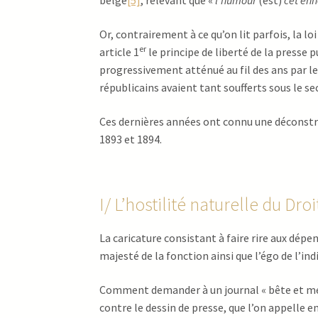
belge
[5]
, relevant que «
l’humour
(est)
cet enn
Or, contrairement à ce qu’on lit parfois, la lo
er
article 1
le principe de liberté de la presse p
progressivement atténué au fil des ans par les 
républicains avaient tant soufferts sous le s
Ces dernières années ont connu une déconstru
1893 et 1894.
I/ L’hostilité naturelle du Dro
La caricature consistant à faire rire aux dépe
majesté de la fonction ainsi que l’égo de l’indi
Comment demander à un journal « bête et méch
contre le dessin de presse, que l’on appelle en