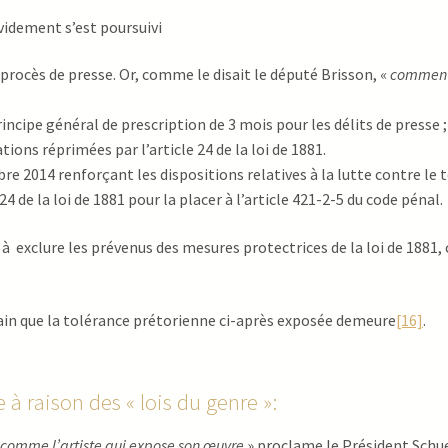
videment s’est poursuivi
s procès de presse. Or, comme le disait le député Brisson, «
comment 
rincipe général de prescription de 3 mois pour les délits de presse ;
ons réprimées par l’article 24 de la loi de 1881.
re 2014 renforçant les dispositions relatives à la lutte contre le 
4 de la loi de 1881 pour la placer à l’article 421-2-5 du code pénal.
à exclure les prévenus des mesures protectrices de la loi de 1881, c
rtain que la tolérance prétorienne ci-après exposée demeure
[16]
.
 à raison des « lois du genre »:
e comme l’artiste qui expose son œuvre
» proclame le Président Schue