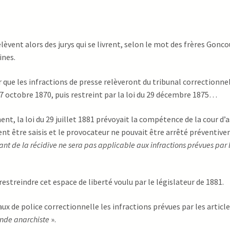
elèvent alors des jurys qui se livrent, selon le mot des frères Gonco
ines.
oir que les infractions de presse relèveront du tribunal correction
u 27 octobre 1870, puis restreint par la loi du 29 décembre 1875…
ent, la loi du 29 juillet 1881 prévoyait la compétence de la cour d
ent être saisis et le provocateur ne pouvait être arrêté préventiveme
ant de la récidive ne sera pas applicable aux infractions prévues par 
estreindre cet espace de liberté voulu par le législateur de 1881.
naux de police correctionnelle les infractions prévues par les articles
ande anarchiste
».