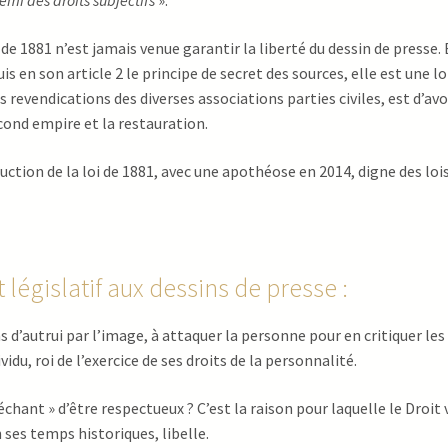
emi des droits subjectifs
».
i de 1881 n’est jamais venue garantir la liberté du dessin de presse.
uis en son article 2 le principe de secret des sources, elle est une l
revendications des diverses associations parties civiles, est d’avoi
econd empire et la restauration.
ction de la loi de 1881, avec une apothéose en 2014, digne des loi
it législatif aux dessins de presse :
ns d’autrui par l’image, à attaquer la personne pour en critiquer le
vidu, roi de l’exercice de ses droits de la personnalité.
ant » d’être respectueux ? C’est la raison pour laquelle le Droit
 ses temps historiques, libelle.