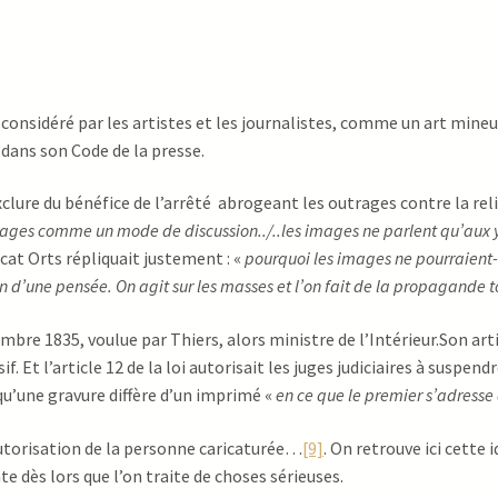
 considéré par les artistes et les journalistes, comme un art mineu
 dans son Code de la presse.
clure du bénéfice de l’arrêté abrogeant les outrages contre la relig
mages comme un mode de discussion../..les images ne parlent qu’aux y
ocat Orts répliquait justement : «
pourquoi les images ne pourraient-
sion d’une pensée. On agit sur les masses et l’on fait de la propagande 
bre 1835, voulue par Thiers, alors ministre de l’Intérieur.Son arti
. Et l’article 12 de la loi autorisait les juges judiciaires à suspe
 qu’une gravure diffère d’un imprimé «
en ce que le premier s’adresse 
’autorisation de la personne caricaturée…
[9]
. On retrouve ici cette i
nte dès lors que l’on traite de choses sérieuses.