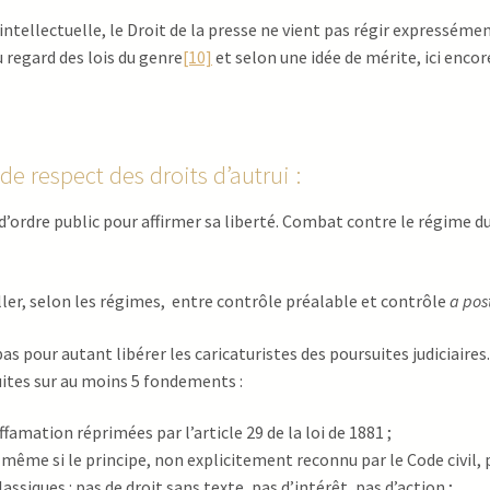
intellectuelle, le Droit de la presse ne vient pas régir expressémen
u regard des lois du genre
[10]
et selon une idée de mérite, ici encor
 de respect des droits d’autrui :
d’ordre public pour affirmer sa liberté. Combat contre le régime du
iller, selon les régimes, entre contrôle préalable et contrôle
a pos
pas pour autant libérer les caricaturistes des poursuites judiciaires.
ites sur au moins 5 fondements :
ffamation réprimées par l’article 29 de la loi de 1881 ;
 même si le principe, non explicitement reconnu par le Code civil,
assiques : pas de droit sans texte, pas d’intérêt, pas d’action ;