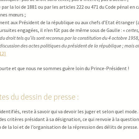
ar la loi de 1881 ou par les articles 222 ou 471 du Code pénal en c
nnes mœurs ;
t aux Président de la république ou aux chefs d’Etat étranger (art. 2
ursuites engagées, il n’en fût pas de même sous de Gaulle : «
certes
u droit tels qu’ils sont reconnus par la constitution du 4 octobre 1958,
 discussion des actes politiques du président de la république ; mais a
12]
ourte et que nous ne sommes guère loin du Prince-Président !
tes du dessin de presse :
ntifiés, reste à savoir qui va devoir les juger et selon quel mode. S
s critères présidant à sa désignation, ce qui renvoie à la question 
e la loi et de l’organisation de la répression des délits de presse.