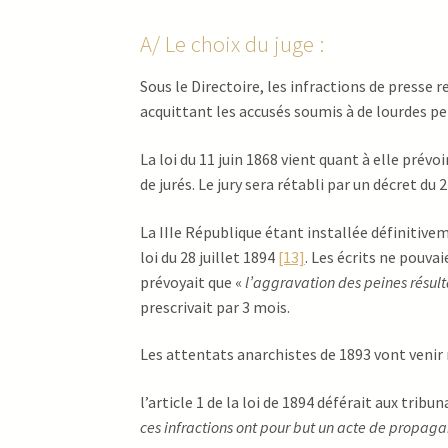
A/ Le choix du juge :
Sous le Directoire, les infractions de presse r
acquittant les accusés soumis à de lourdes pe
La loi du 11 juin 1868 vient quant à elle prév
de jurés. Le jury sera rétabli par un décret d
La IIIe République étant installée définitivem
loi du 28 juillet 1894
[13]
. Les écrits ne pouvai
prévoyait que «
l’aggravation des peines résult
prescrivait par 3 mois.
Les attentats anarchistes de 1893 vont venir r
l’article 1 de la loi de 1894 déférait aux tribu
ces infractions ont pour but un acte de propag