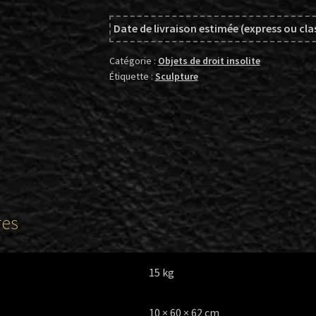
Lautard,
Date de livraison estimée (express ou cla
Prison
en
Catégorie :
Objets de droit insolite
liberté,
Étiquette :
Sculpture
sculpture
en
métal
patiné,
62cm
res
15 kg
10 × 60 × 62 cm