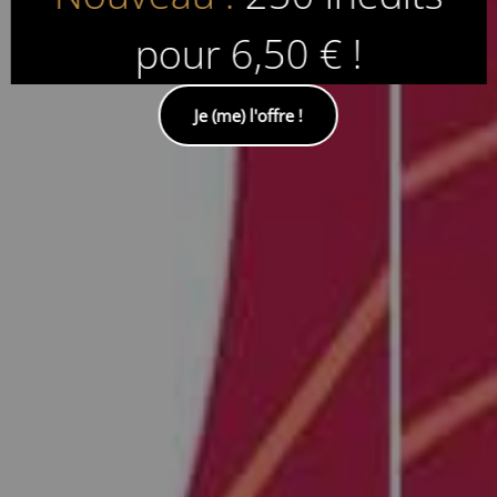
pour 6,50 € !
Je (me) l'offre !