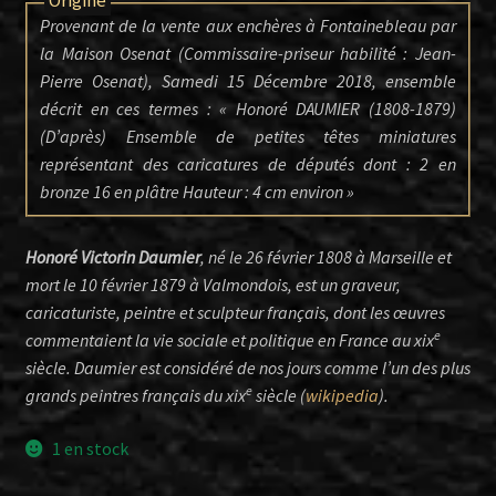
Provenant de la vente aux enchères à Fontainebleau par
la Maison Osenat (Commissaire-priseur habilité : Jean-
Pierre Osenat), Samedi 15 Décembre 2018, ensemble
décrit en ces termes : «
Honoré DAUMIER (1808-1879)
(D’après) Ensemble de petites têtes miniatures
représentant des caricatures de députés dont : 2 en
bronze 16 en plâtre Hauteur : 4 cm environ
»
Honoré Victorin Daumier
, né le 26 février 1808 à Marseille et
mort le 10 février 1879 à Valmondois, est un graveur,
caricaturiste, peintre et sculpteur français, dont les œuvres
e
commentaient la vie sociale et politique en France au xix
siècle. Daumier est considéré de nos jours comme l’un des plus
e
grands peintres français du xix
siècle (
wikipedia
).
1 en stock