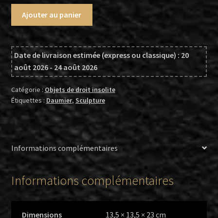
quantité
Ajouter au panier
de
Daumier
(d'après),
Date de livraison estimée (express ou classique) : 20
Tête
août 2026 - 24 août 2026
miniature
en
Catégorie :
Objets de droit insolite
plâtre
Étiquettes :
Daumier
,
Sculpture
teinté,
montée
sur
support
Informations complémentaires
en
métal
Informations complémentaires
Dimensions
13,5 × 13,5 × 23 cm