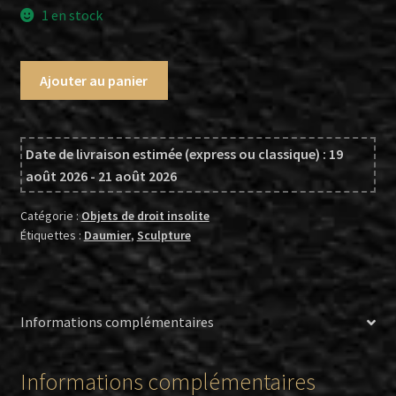
1 en stock
quantité
Ajouter au panier
de
Daumier
(d'après),
Date de livraison estimée (express ou classique) : 19
Tête
août 2026 - 21 août 2026
miniature
en
Catégorie :
Objets de droit insolite
bronze,
Étiquettes :
Daumier
,
Sculpture
montée
sur
support
en
Informations complémentaires
métal
Informations complémentaires